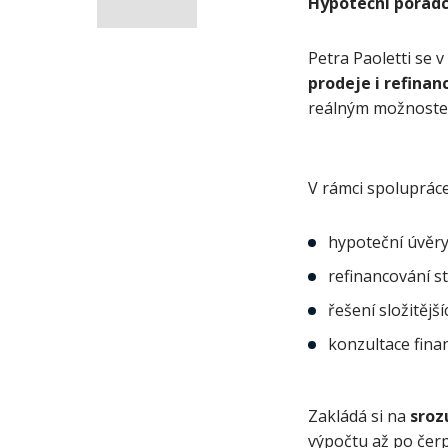
Hypoteční porad
Petra Paoletti se v
prodeje i refina
reálným možnoste
V rámci spolupráce 
hypoteční úvěry
refinancování st
řešení složitěj
konzultace fin
Zakládá si na
sroz
výpočtu až po čerp