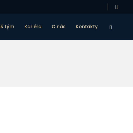
š tým
Kariéra
O nás
Kontakty
Vyhledáv