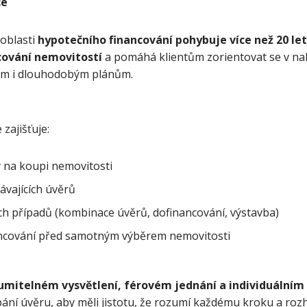
ce
 oblasti
hypotečního financování pohybuje více než 20 le
ncování nemovitostí
a pomáhá klientům zorientovat se v nab
m i dlouhodobým plánům.
zajišťuje:
 na koupi nemovitosti
ávajících úvěrů
ších případů (kombinace úvěrů, dofinancování, výstavba)
ancování před samotným výběrem nemovitosti
umitelném vysvětlení, férovém jednání a individuálním
ání úvěru, aby měli jistotu, že rozumí každému kroku a roz