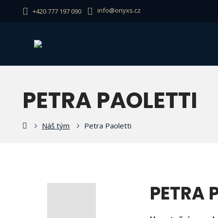
info@onyxs.cz
+420 777 197 090
PETRA PAOLETTI
ly
Náš tým
Petra Paoletti
st
PETRA 