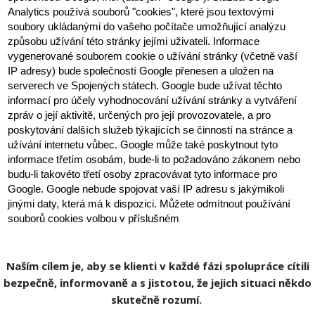
Analytics používá souborů "cookies", které jsou textovými 
soubory ukládanými do vašeho počítače umožňující analýzu 
způsobu užívání této stránky jejími uživateli. Informace 
vygenerované souborem cookie o užívání stránky (včetně vaší 
IP adresy) bude společností Google přenesen a uložen na 
serverech ve Spojených státech. Google bude užívat těchto 
informací pro účely vyhodnocování užívání stránky a vytváření 
zpráv o její aktivitě, určených pro její provozovatele, a pro 
poskytování dalších služeb týkajících se činností na stránce a 
užívání internetu vůbec. Google může také poskytnout tyto 
informace třetím osobám, bude-li to požadováno zákonem nebo 
budu-li takovéto třetí osoby zpracovávat tyto informace pro 
Google. Google nebude spojovat vaší IP adresu s jakýmikoli 
jinými daty, která má k dispozici. Můžete odmítnout používání 
souborů cookies volbou v příslušném 
Naším cílem je, aby se klienti v každé fázi spolupráce cítili
bezpečně, informovaně a s jistotou, že jejich situaci někdo
skutečně rozumí.