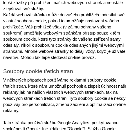
lepší zážitky při prohlížení našich webových stránek a neustále 
zlepšovat své služby.
Každá webová stránka může do vašeho prohlížeče odesílat své 
vlastní soubory cookie, pokud to umožňuje nastavení vašeho 
prohlížeče. Váš prohlížeč však (v zájmu ochrany vašeho 
soukromí) umožňuje webovým stránkám přístup pouze k těm 
souborům cookie, které tyto stránky do vašeho zařízení samy 
odeslaly, nikoli k souborům cookie odeslaných jinými webovými 
stránkami. Mnohé webové stránky to dělají vždy, když je uživatel 
navštíví. Mohou tak lépe sledovat on-line provoz.
Soubory cookie třetích stran
V některých případech používáme reklamní soubory cookie 
třetích stran, které nám umožňují pochopit a zlepšit účinnost naší 
reklamy jak na našich vlastních webových stránkách, tak na 
webových stránkách třetích stran. Tyto soubory cookie se někdy 
používají pro personalizaci, změnu zacílení a optimalizaci on-line 
reklamy.
Tato stránka používá službu Google Analytics, poskytovanou 
společností Google, Inc. (dále jen "Google"). Služba Google 