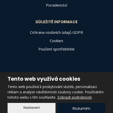
Poradenství
DŮLEŽITÉ INFORMACE
Ochrana osobních údajů GDPR
Cookies
Poučení spotřebitele
Tento web využívá cookies
© 2026, Varally Invest a.s., vytvořila eBRÁNA s.r.o.
Tento web používá k poskytování služeb, personalizaci
Mapa stránek
|
Podmínky použití
|
Zásady pro používání souborů
reklam a analýze návštěvnosti soubory cookie. Používáním
cookies
|
Prohlášení o přístupnosti
|
Nastavení cookies
tohoto webu s tím souhlasíte.
Zobrazit podrobnosti
VYROBILA
Nastavení
Rozumím