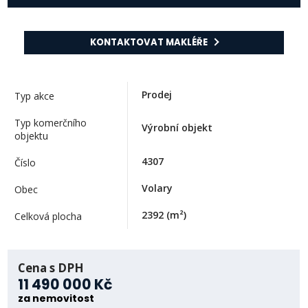
KONTAKTOVAT MAKLÉŘE
Prodej
Typ akce
Typ komerčního
Výrobní objekt
objektu
4307
Číslo
Volary
Obec
2392
(m²)
Celková plocha
Cena s DPH
11 490 000 Kč
za nemovitost