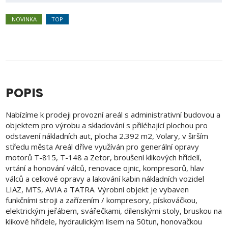
NOVINKA
TOP
POPIS
Nabízíme k prodeji provozní areál s administrativní budovou a
objektem pro výrobu a skladování s přiléhající plochou pro
odstavení nákladních aut, plocha 2.392 m2, Volary, v širším
středu města Areál dříve využíván pro generální opravy
motorů T-815, T-148 a Zetor, broušení klikových hřídelí,
vrtání a honování válců, renovace ojnic, kompresorů, hlav
válců a celkové opravy a lakování kabin nákladních vozidel
LIAZ, MTS, AVIA a TATRA. Výrobní objekt je vybaven
funkčními stroji a zařízením / kompresory, pískováčkou,
elektrickým jeřábem, svářečkami, dílenskými stoly, bruskou na
klikové hřídele, hydraulickým lisem na 50tun, honovačkou