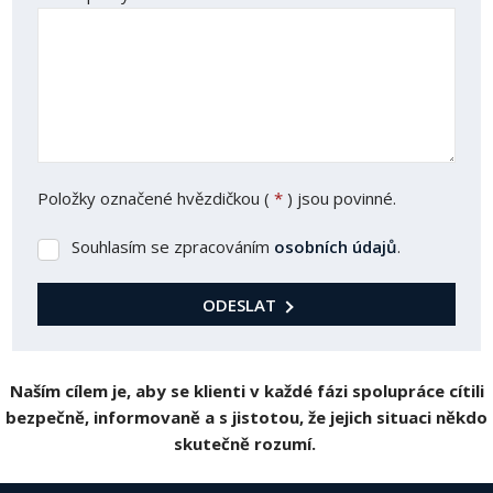
Položky označené hvězdičkou (
*
) jsou povinné.
Souhlasím se zpracováním
osobních údajů
.
Souhlasím
se
zpracováním
ODESLAT
osobních
Formulář
údajů
.
se
Naším cílem je, aby se klienti v každé fázi spolupráce cítili
nepodařilo
bezpečně, informovaně a s jistotou, že jejich situaci někdo
odeslat.
skutečně rozumí.