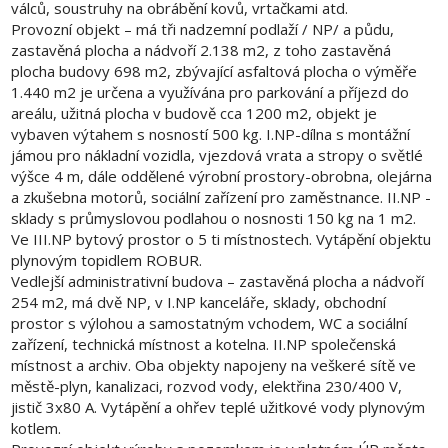
válců, soustruhy na obrábění kovů, vrtačkami atd.
Provozní objekt – má tři nadzemní podlaží / NP/ a půdu,
zastavěná plocha a nádvoří 2.138 m2, z toho zastavěná
plocha budovy 698 m2, zbývající asfaltová plocha o výměře
1.440 m2 je určena a využívána pro parkování a příjezd do
areálu, užitná plocha v budově cca 1200 m2, objekt je
vybaven výtahem s nosností 500 kg. I.NP-dílna s montážní
jámou pro nákladní vozidla, vjezdová vrata a stropy o světlé
výšce 4 m, dále oddělené výrobní prostory-obrobna, olejárna
a zkušebna motorů, sociální zařízení pro zaměstnance. II.NP -
sklady s průmyslovou podlahou o nosnosti 150 kg na 1 m2.
Ve III.NP bytový prostor o 5 ti místnostech. Vytápění objektu
plynovým topidlem ROBUR.
Vedlejší administrativní budova – zastavěná plocha a nádvoří
254 m2, má dvě NP, v I.NP kanceláře, sklady, obchodní
prostor s výlohou a samostatným vchodem, WC a sociální
zařízení, technická místnost a kotelna. II.NP společenská
místnost a archiv. Oba objekty napojeny na veškeré sítě ve
městě-plyn, kanalizaci, rozvod vody, elektřina 230/400 V,
jistič 3x80 A. Vytápění a ohřev teplé užitkové vody plynovým
kotlem.