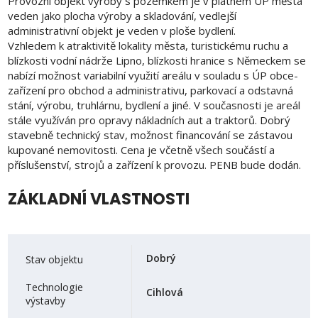
Provozní objekt výroby s pozemkem je v platném ÚP města
veden jako plocha výroby a skladování, vedlejší
administrativní objekt je veden v ploše bydlení.
Vzhledem k atraktivitě lokality města, turistickému ruchu a
blízkosti vodní nádrže Lipno, blízkosti hranice s Německem se
nabízí možnost variabilní využití areálu v souladu s ÚP obce-
zařízení pro obchod a administrativu, parkovací a odstavná
stání, výrobu, truhlárnu, bydlení a jiné. V současnosti je areál
stále využíván pro opravy nákladních aut a traktorů. Dobrý
stavebně technický stav, možnost financování se zástavou
kupované nemovitosti. Cena je včetně všech součástí a
příslušenství, strojů a zařízení k provozu. PENB bude dodán.
ZÁKLADNÍ VLASTNOSTI
Dobrý
Stav objektu
Technologie
Cihlová
výstavby