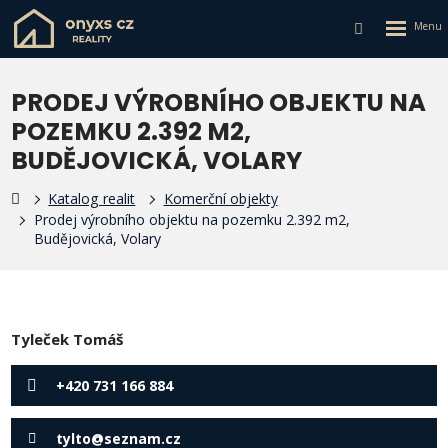
Rozbalen
Vyhledávání
menu
PRODEJ VÝROBNÍHO OBJEKTU NA
POZEMKU 2.392 M2,
BUDĚJOVICKÁ, VOLARY
Katalog realit
Komerční objekty
Prodej výrobního objektu na pozemku 2.392 m2,
Budějovická, Volary
Tyleček Tomáš
+420 731 166 884
tylto@seznam.cz