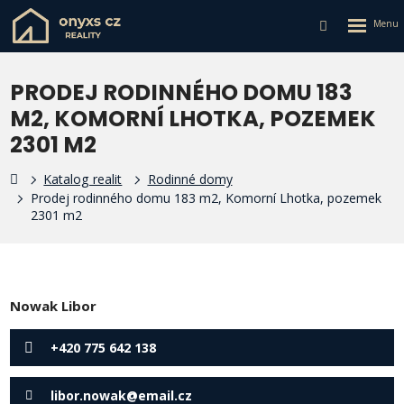
Rozbalen
Vyhledávání
menu
PRODEJ RODINNÉHO DOMU 183
M2, KOMORNÍ LHOTKA, POZEMEK
2301 M2
Katalog realit
Rodinné domy
Prodej rodinného domu 183 m2, Komorní Lhotka, pozemek
2301 m2
Nowak Libor
+420 775 642 138
libor.nowak@email.cz