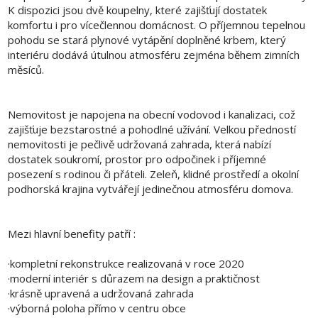
K dispozici jsou dvě koupelny, které zajišťují dostatek
komfortu i pro vícečlennou domácnost. O příjemnou tepelnou
pohodu se stará plynové vytápění doplněné krbem, který
interiéru dodává útulnou atmosféru zejména během zimních
měsíců.
Nemovitost je napojena na obecní vodovod i kanalizaci, což
zajišťuje bezstarostné a pohodlné užívání. Velkou předností
nemovitosti je pečlivě udržovaná zahrada, která nabízí
dostatek soukromí, prostor pro odpočinek i příjemné
posezení s rodinou či přáteli. Zeleň, klidné prostředí a okolní
podhorská krajina vytvářejí jedinečnou atmosféru domova.
Mezi hlavní benefity patří :
·kompletní rekonstrukce realizovaná v roce 2020
·moderní interiér s důrazem na design a praktičnost
·krásně upravená a udržovaná zahrada
·výborná poloha přímo v centru obce