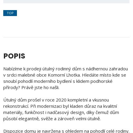
TOP
POPIS
Nabízíme k prodeji útulný rodinný dům s nádhernou zahradou
v srdci malebné obce Komorní Lhotka. Hledáte místo kde se
snoubí pohodlí moderního bydlení s klidem podhorské
přírody? Právě jste ho našli.
Útulný dům prošel v roce 2020 kompletní a vkusnou
rekonstrukcí. Při modernizaci byl kladen důraz na kvalitní
materiály, funkčnost i nadčasový design, díky čemuž dům
působí elegantně, svěže a zároveň velmi útulně.
Dispozice domu je navržena s ohledem na pohodlí celé rodiny.