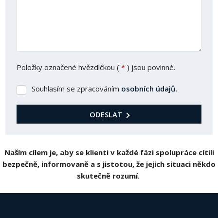
Položky označené hvězdičkou (
*
) jsou povinné.
Souhlasím se zpracováním
osobních údajů
.
Souhlasím
se
zpracováním
ODESLAT
osobních
Formulář
údajů
.
se
Naším cílem je, aby se klienti v každé fázi spolupráce cítili
nepodařilo
bezpečně, informovaně a s jistotou, že jejich situaci někdo
odeslat.
skutečně rozumí.