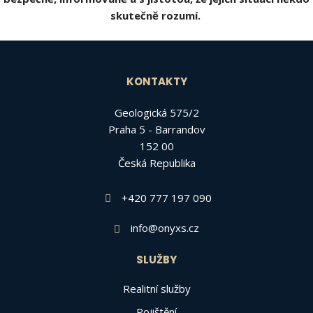
odeslat.
skutečně rozumí.
KONTAKTY
Geologická 575/2
Praha 5 - Barrandov
152 00
Česká Republika
+420 777 197 090
info@onyxs.cz
SLUŽBY
Realitní služby
Pojištění