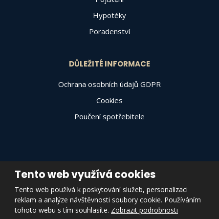
Hypotéky
Poradenství
DŮLEŽITÉ INFORMACE
Ochrana osobních údajů GDPR
Cookies
Poučení spotřebitele
Tento web využívá cookies
© 2026, Varally Invest a.s., vytvořila eBRÁNA s.r.o.
Tento web používá k poskytování služeb, personalizaci
Mapa stránek
|
Podmínky použití
|
Zásady pro používání souborů
reklam a analýze návštěvnosti soubory cookie. Používáním
cookies
|
Prohlášení o přístupnosti
|
Nastavení cookies
tohoto webu s tím souhlasíte.
Zobrazit podrobnosti
VYROBILA