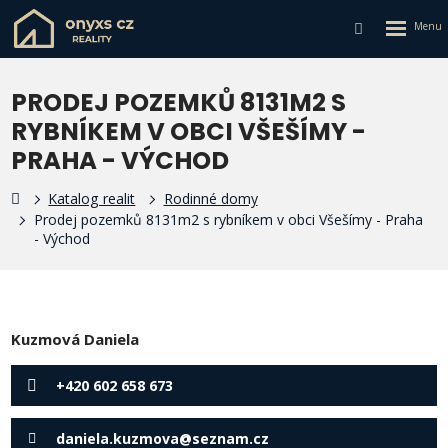
Rozbalen
Vyhledávání
menu
PRODEJ POZEMKŮ 8131M2 S
RYBNÍKEM V OBCI VŠEŠÍMY -
PRAHA - VÝCHOD
Katalog realit
Rodinné domy
Prodej pozemků 8131m2 s rybníkem v obci Všešímy - Praha
- Východ
Kuzmová Daniela
+420 602 658 673
daniela.kuzmova@seznam.cz