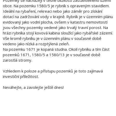
Pozemky se nacházejí v těsné blízkosti zastavitelného území
obce. Na pozemku 1580/5 je rybník s opraveným stavidlem.
Ideální na rybaření, rekreaci nebo jako záměr pro získání
dotací na zadržování vody v krajině. Rybník je v územním plánu
evidovaný jako vodní plocha, ovšem v katastru nemovitostí
jsou všechny pozemky vedené jako trvalý travní porost. Na
hrázi rybníka stojí kovová kabina sloužící jako rybářské zázemí.
Vše kromě rybníku je v územním plánu v současné době
vedeno jako nízká a rozptýlená zeleň.
Na pozemku 1671 je kopaná studna. Okolí rybníku a tím část
pozemků 1671, 1580/5 a 1580/13 je v současné době
zarostlá stromy.
Vzhledem k poloze a přístupu pozemků je toto zajímavá
investiční příležitost.
Neváhejte, a zavolejte ještě dnes!