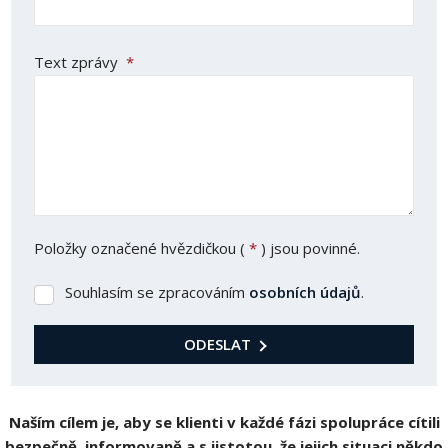
Text zprávy
*
Položky označené hvězdičkou (
*
) jsou povinné.
Souhlasím se zpracováním
osobních údajů
.
Souhlasím
se
zpracováním
ODESLAT
osobních
Formulář
údajů
.
se
Naším cílem je, aby se klienti v každé fázi spolupráce cítili
nepodařilo
bezpečně, informovaně a s jistotou, že jejich situaci někdo