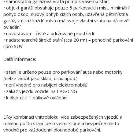
• samostatná garážová vrata přímo k vašemu stání
• objekt garáží obsahuje pouze 5 parkovacích míst, minimální
pohyb osob, nulový pohyb cizích osob, uzavřená pětimístná
garáž, z nichž každé místo má svoje vlastní vrata na dálkové
ovládání
• novostavba – čisté a udržované prostředí
• nadstandardně široké stání (cca 20 m²) – pohodlné parkování
i pro SUV
Další informace:
• stání je určeno pouze pro parkování auta nebo motorky
(nelze využít jako sklad, dílnu apod.)
• není vhodné pro nabíjení elektromobilů
• zákaz vjezdu vozidel na LPG/CNG
• k dispozici 1 dálkové ovládání
Díky kombinaci vnitrobloku, více zabezpečených vjezdů a
malého počtu stání jde o velmi klidné a bezpečné místo
vhodné pro každodenní dlouhodobé parkování.