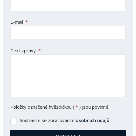
E-mail
*
Text zprávy
*
Položky označené hvězdičkou (
*
) jsou povinné.
Souhlasím se zpracováním
osobních údajů
.
Souhlasím
se
zpracováním