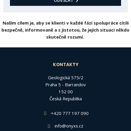
ODESLAT
osobních
Formulář
údajů
.
se
Naším cílem je, aby se klienti v každé fázi spolupráce cítili
nepodařilo
bezpečně, informovaně a s jistotou, že jejich situaci někdo
odeslat.
skutečně rozumí.
KONTAKTY
Geologická 575/2
Praha 5 - Barrandov
152 00
Česká Republika
+420 777 197 090
info@onyxs.cz