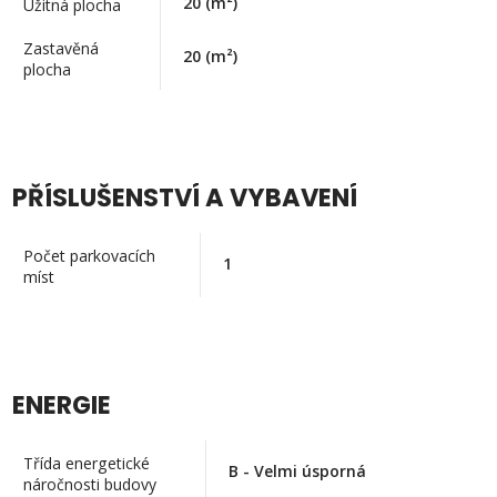
20
(m²)
Užitná plocha
Zastavěná
20
(m²)
plocha
PŘÍSLUŠENSTVÍ A VYBAVENÍ
Počet parkovacích
1
míst
ENERGIE
Třída energetické
B - Velmi úsporná
náročnosti budovy