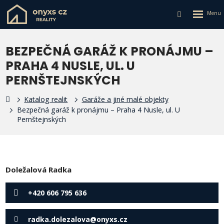
Rozbalen
Vyhledávání
menu
BEZPEČNÁ GARÁŽ K PRONÁJMU –
PRAHA 4 NUSLE, UL. U
PERNŠTEJNSKÝCH
Katalog realit
Garáže a jiné malé objekty
Bezpečná garáž k pronájmu – Praha 4 Nusle, ul. U
Pernštejnských
Doležalová Radka
+420 606 795 636
radka.dolezalova@onyxs.cz