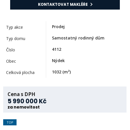
KONTAKTOVAT MAKLÉŘE
Prodej
Typ akce
Samostatný rodinný dům
Typ domu
4112
Číslo
Nýdek
Obec
1032
(m²)
Celková plocha
Cena s DPH
5 990 000 Kč
za nemovitost
TOP