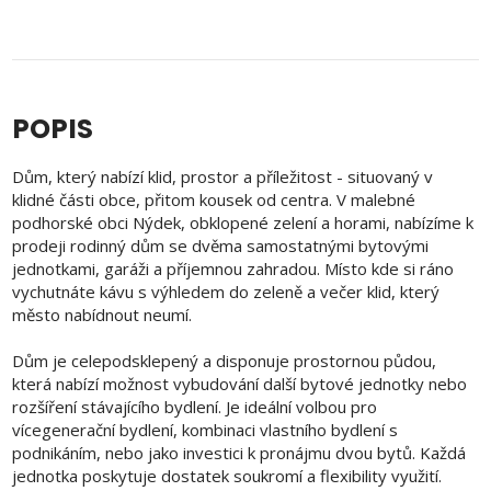
POPIS
Dům, který nabízí klid, prostor a příležitost - situovaný v
klidné části obce, přitom kousek od centra. V malebné
podhorské obci Nýdek, obklopené zelení a horami, nabízíme k
prodeji rodinný dům se dvěma samostatnými bytovými
jednotkami, garáži a příjemnou zahradou. Místo kde si ráno
vychutnáte kávu s výhledem do zeleně a večer klid, který
město nabídnout neumí.
Dům je celepodsklepený a disponuje prostornou půdou,
která nabízí možnost vybudování další bytové jednotky nebo
rozšíření stávajícího bydlení. Je ideální volbou pro
vícegenerační bydlení, kombinaci vlastního bydlení s
podnikáním, nebo jako investici k pronájmu dvou bytů. Každá
jednotka poskytuje dostatek soukromí a flexibility využití.