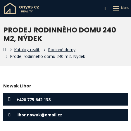
Rozbalen
Vyhledávání
menu
PRODEJ RODINNÉHO DOMU 240
M2, NÝDEK
Katalog realit
Rodinné domy
Prodej rodinného domu 240 m2, Nýdek
Nowak Libor
+420 775 642 138
libor.nowak@email.cz