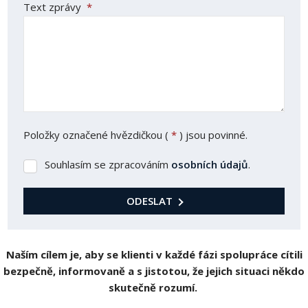
Text zprávy
*
Položky označené hvězdičkou (
*
) jsou povinné.
Souhlasím se zpracováním
osobních údajů
.
Souhlasím
se
zpracováním
ODESLAT
osobních
Formulář
údajů
.
se
Naším cílem je, aby se klienti v každé fázi spolupráce cítili
nepodařilo
bezpečně, informovaně a s jistotou, že jejich situaci někdo
odeslat.
skutečně rozumí.