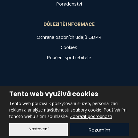
Poradenství
DŮLEŽITÉ INFORMACE
Ochrana osobních údajů GDPR
Cookies
Poučení spotřebitele
Tento web využívá cookies
© 2026, Varally Invest a.s., vytvořila eBRÁNA s.r.o.
Tento web používá k poskytování služeb, personalizaci
Mapa stránek
|
Podmínky použití
|
Zásady pro používání souborů
reklam a analýze návštěvnosti soubory cookie. Používáním
cookies
|
Prohlášení o přístupnosti
|
Nastavení cookies
tohoto webu s tím souhlasíte.
Zobrazit podrobnosti
VYROBILA
Nastavení
Rozumím