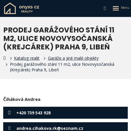
Rozbalen
Vyhledávání
menu
PRODEJ GARÁŽOVÉHO STÁNÍ 11
M2, ULICE NOVOVYSOČANSKÁ
(KREJCÁREK) PRAHA 9, LIBEŇ
Katalog realit
Garáže a jiné malé objekty
Prodej garážového stání 11 m2, ulice Novovysočanská
(Krejcárek) Praha 9, Libeň
Čiháková Andrea
+420 739 543 928
andrea.cihakova.rk@seznam.cz