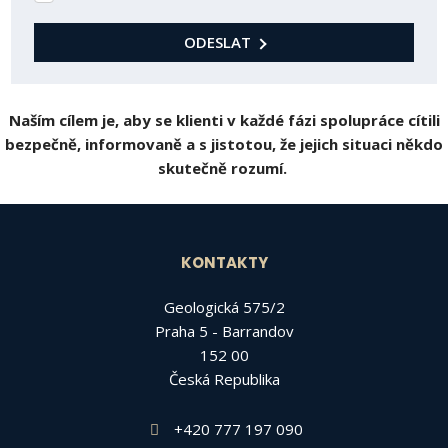
se
zpracováním
ODESLAT
osobních
Formulář
údajů
.
se
Naším cílem je, aby se klienti v každé fázi spolupráce cítili
nepodařilo
bezpečně, informovaně a s jistotou, že jejich situaci někdo
odeslat.
skutečně rozumí.
KONTAKTY
Geologická 575/2
Praha 5 - Barrandov
152 00
Česká Republika
+420 777 197 090