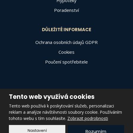
Hypotéky
Poradenství
DŮLEŽITÉ INFORMACE
Ochrana osobních údajů GDPR
Cookies
Poučení spotřebitele
Tento web využívá cookies
© 2026, Varally Invest a.s., vytvořila eBRÁNA s.r.o.
Tento web používá k poskytování služeb, personalizaci
Mapa stránek
|
Podmínky použití
|
Zásady pro používání souborů
reklam a analýze návštěvnosti soubory cookie. Používáním
cookies
|
Prohlášení o přístupnosti
|
Nastavení cookies
tohoto webu s tím souhlasíte.
Zobrazit podrobnosti
VYROBILA
Nastavení
Rozumím