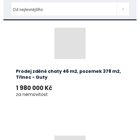
Od nejlevnějšího
Od nejdražšího
Novinky
TOP nemovit
Od nejlevnějšího
Prodej zděné chaty 46 m2, pozemek 378 m2,
Třinec - Guty
1 980 000 Kč
za nemovitost