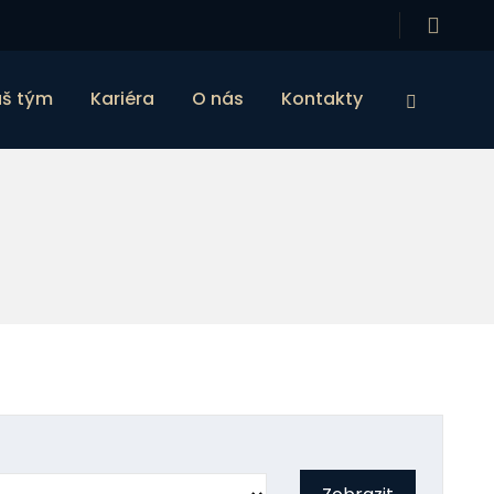
š tým
Kariéra
O nás
Kontakty
Vyhledáv