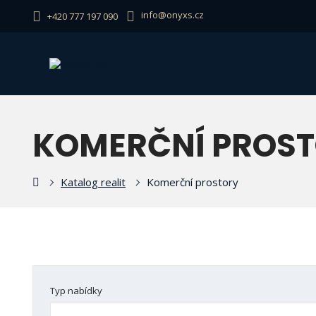
info@onyxs.cz
+420 777 197 090
KOMERČNÍ PROS
ly
Katalog realit
Komerční prostory
st
Typ nabídky